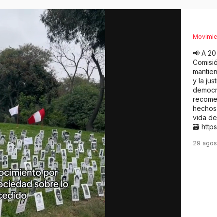
Movimie
📢 A 20
Comisió
mantien
y la ju
democra
recome
hechos 
vida de
🗃️ http
29 agos