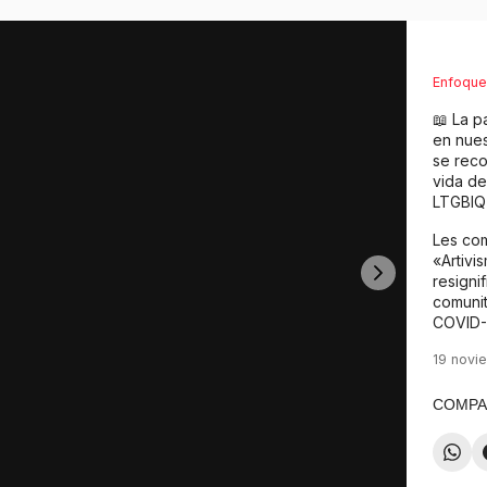
Enfoque
📖 La p
en nues
se reco
vida de
LTGBIQ
Les com
«Artivi
resigni
comunit
COVID-1
19 novi
COMPA