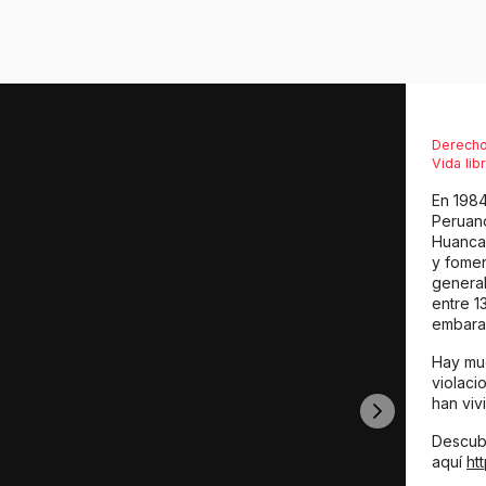
Derecho
Vida lib
En 1984
Peruano
Huancav
y fomen
general
entre 1
embara
Hay mu
violaci
han viv
Descubr
aquí
ht