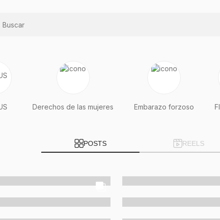
US
Derechos de las mujeres
Embarazo forzoso
F
POSTS
REELS