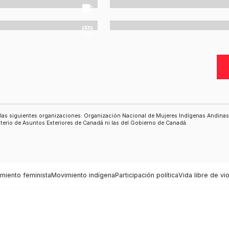
a las siguientes organizaciones: Organización Nacional de Mujeres Indígenas Andin
isterio de Asuntos Exteriores de Canadá ni las del Gobierno de Canadá.
miento feminista
Movimiento indígena
Participación política
Vida libre de vi