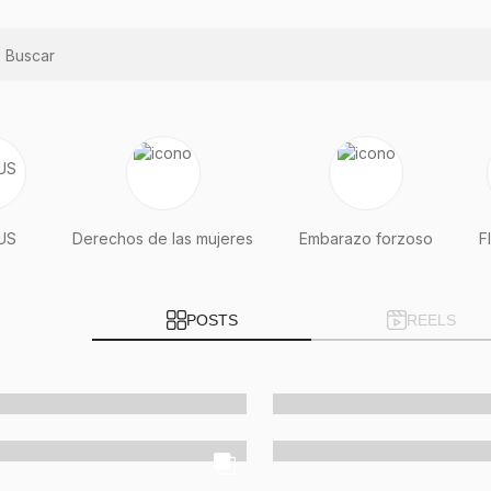
US
Derechos de las mujeres
Embarazo forzoso
F
POSTS
REELS